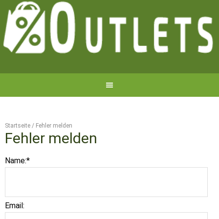
Startseite
/
Fehler melden
Fehler melden
Name:
*
Email: