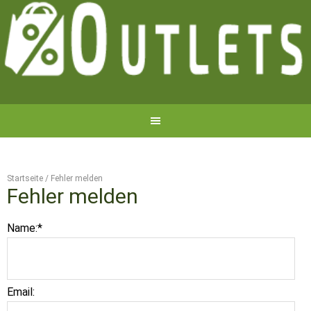
Startseite
/
Fehler melden
Fehler melden
Name:
*
Email: