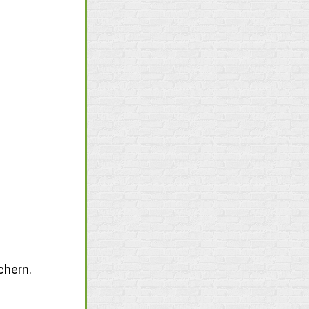
chern.