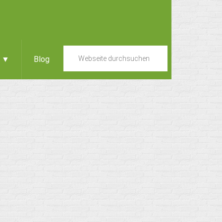
e ▼
Blog