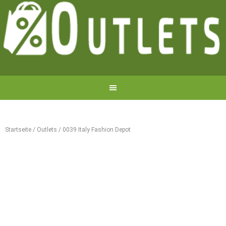
Startseite
/
Outlets
/
0039 Italy Fashion Depot