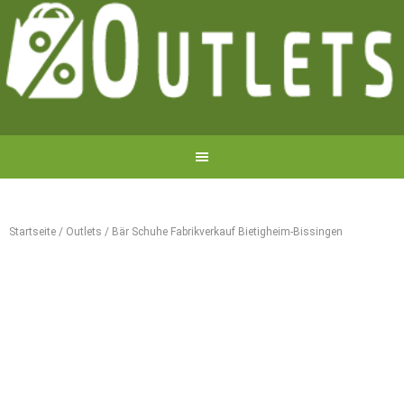
Startseite
/
Outlets
/
Bär Schuhe Fabrikverkauf Bietigheim-Bissingen