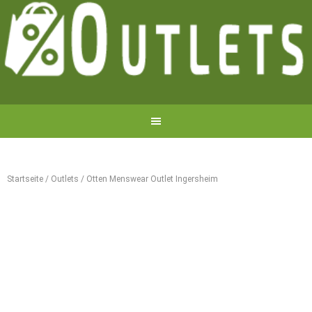
Startseite
/
Outlets
/
Otten Menswear Outlet Ingersheim