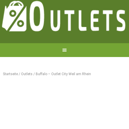
Startseite
/
Outlets
/
Buffalo – Outlet City Weil am Rhein