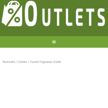
Startseite
/
Outlets
/
Curare Yogawear Outlet