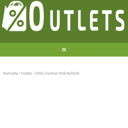
Startseite
/
Outlets
/
DIGEL Fashion Park Nußloch