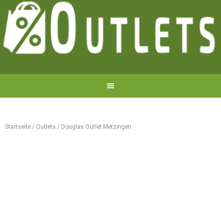
Startseite
/
Outlets
/
Douglas Outlet Metzingen