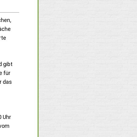
chen,
läche
rte
d gibt
e für
r das
0 Uhr
 vom