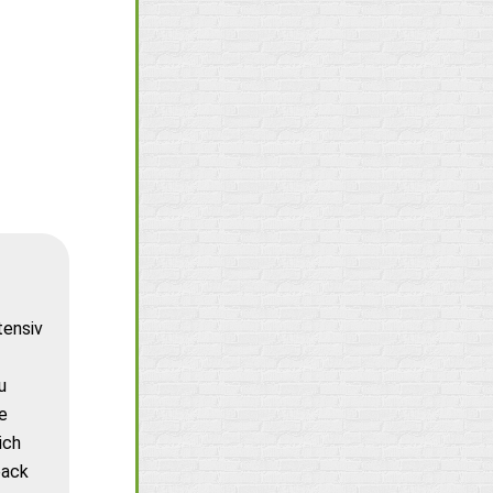
tensiv
u
e
ich
back