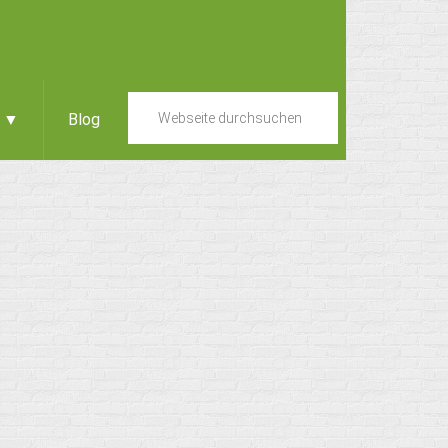
e ▼
Blog