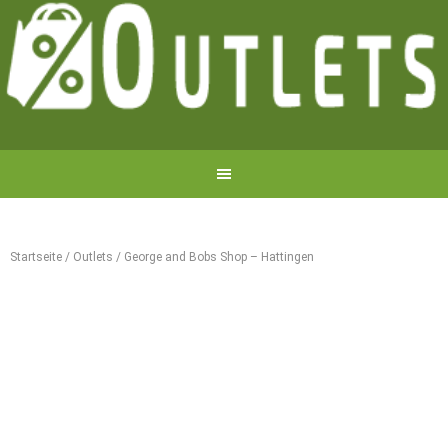
Startseite
/
Outlets
/
George and Bobs Shop – Hattingen