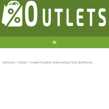
Startseite
/
Outlets
/
Goebel Porzellan Werksverkauf Bad Staffelstein