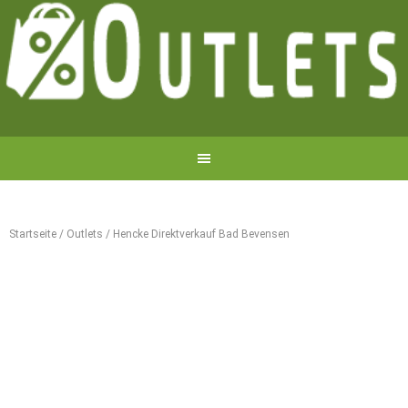
Startseite
/
Outlets
/
Hencke Direktverkauf Bad Bevensen