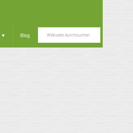
e ▼
Blog