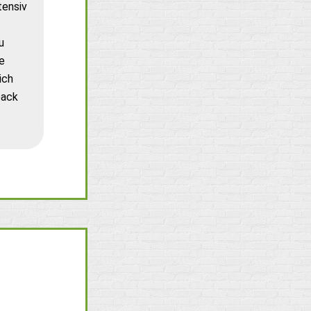
tensiv
u
e
ich
back