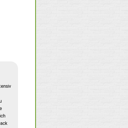
tensiv
u
e
ich
back