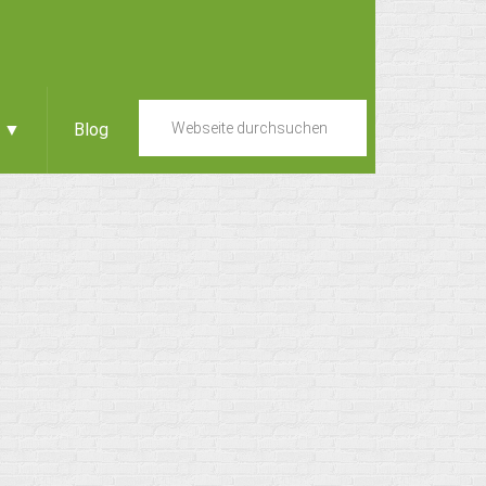
e ▼
Blog