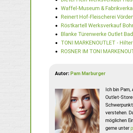
Waffel-Museum & Fabrikverka
Reinert Hof-Fleischerei Vörde
Röstkartell Werksverkauf Boh
Blanke Türenwerke Outlet Bad
TONI MARKENOUTLET - Hilter
ROSNER IM TONI MARKENOUTLE
Autor:
Pam Marburger
Ich bin Pam, 
Outlet-Store
Schwerpunkt 
verstehen. D
möglichen Ei
gerne unter
p