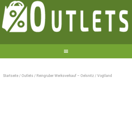
Startseite
/
Outlets
/
Reingruber Werksverkauf – Oelsnitz / Vogtland