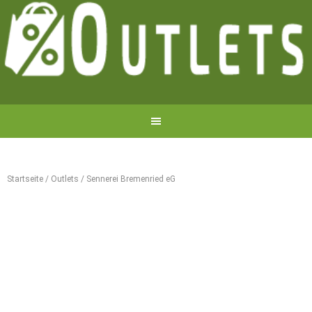
Startseite
/
Outlets
/
Sennerei Bremenried eG