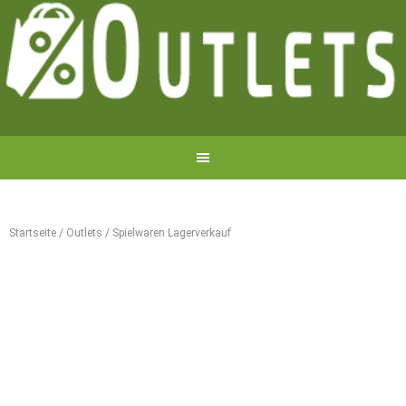
Startseite
/
Outlets
/
Spielwaren Lagerverkauf