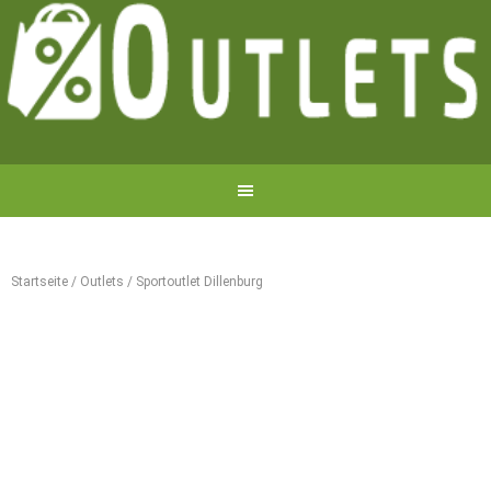
Startseite
/
Outlets
/
Sportoutlet Dillenburg