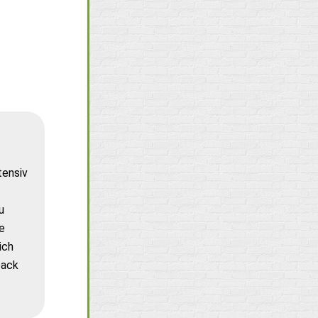
tensiv
u
e
ich
back