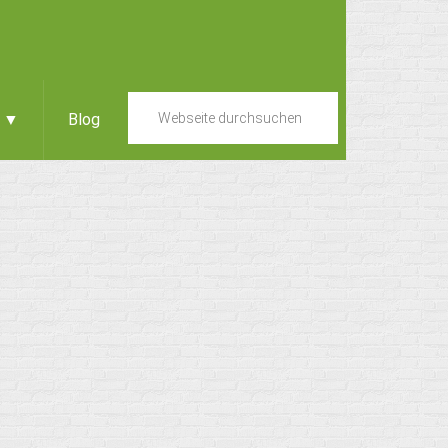
e ▼
Blog