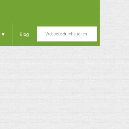
e ▼
Blog