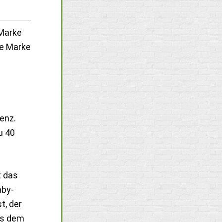
 Marke
ie Marke
enz.
u 40
t das
aby-
t, der
ss dem