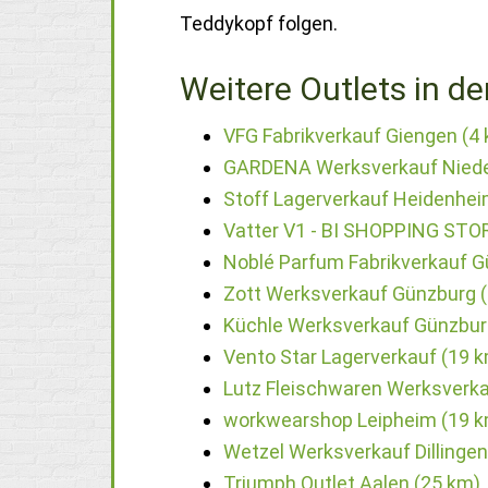
Teddykopf folgen.
Weitere Outlets in de
VFG Fabrikverkauf Giengen (4
GARDENA Werksverkauf Niede
Stoff Lagerverkauf Heidenhei
Vatter V1 - BI SHOPPING STO
Noblé Parfum Fabrikverkauf G
Zott Werksverkauf Günzburg 
Küchle Werksverkauf Günzbur
Vento Star Lagerverkauf (19 
Lutz Fleischwaren Werksverka
workwearshop Leipheim (19 k
Wetzel Werksverkauf Dillingen
Triumph Outlet Aalen (25 km)