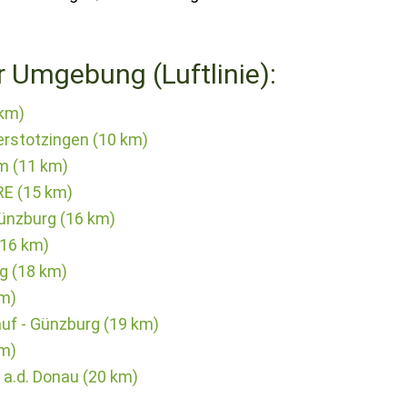
r Umgebung (Luftlinie):
 km)
rstotzingen (10 km)
m (11 km)
RE (15 km)
ünzburg (16 km)
(16 km)
g (18 km)
km)
uf - Günzburg (19 km)
m)
 a.d. Donau (20 km)