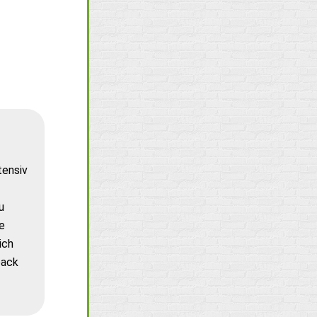
tensiv
u
e
ich
back