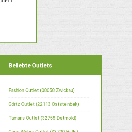
chern.
Beliebte Outlets
Fashion Outlet (08058 Zwickau)
Görtz Outlet (22113 Oststeinbek)
Tamaris Outlet (32758 Detmold)
Gerry Weber Outlet (33790 Halle)