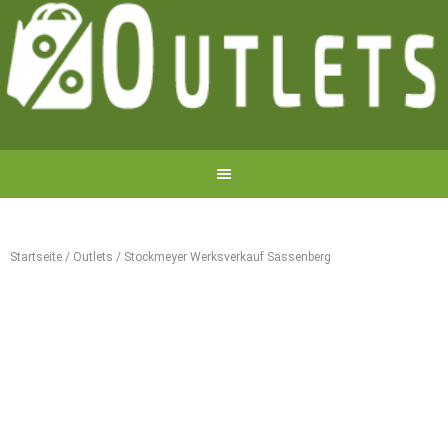
Startseite
/
Outlets
/
Stockmeyer Werksverkauf Sassenberg