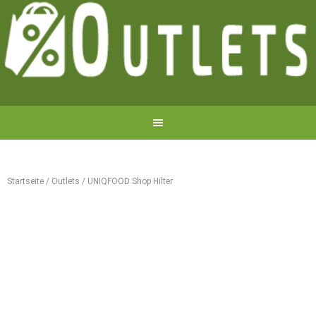
Startseite
/
Outlets
/
UNIQFOOD Shop Hilter