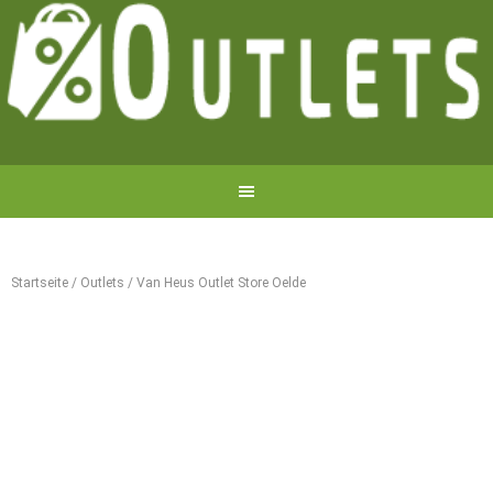
Startseite
/
Outlets
/
Van Heus Outlet Store Oelde