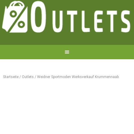
Startseite
/
Outlets
/
Weidner Sportmoden Werksverkauf Krummennaab