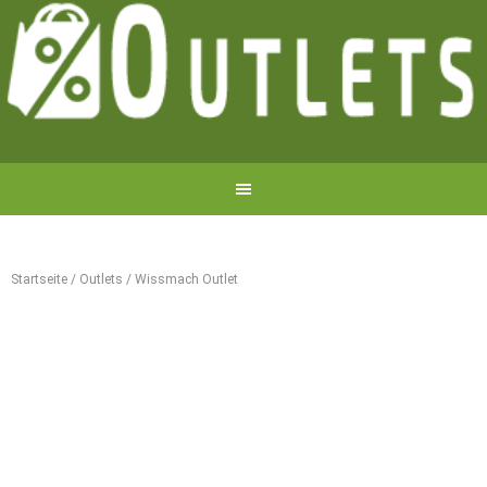
Startseite
/
Outlets
/
Wissmach Outlet