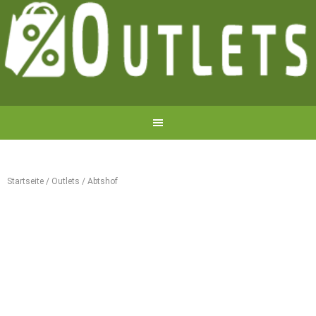
Startseite
/
Outlets
/
Abtshof