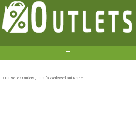
Startseite
/
Outlets
/
Lacufa Werksverkauf Köthen