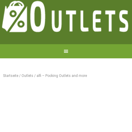
Startseite
/
Outlets
/
alfi – Pocking Outlets and more