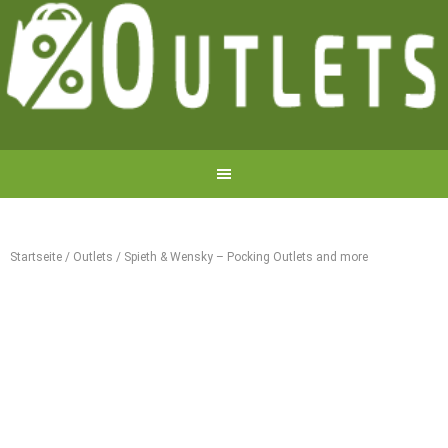
Startseite
/
Outlets
/
Spieth & Wensky – Pocking Outlets and more