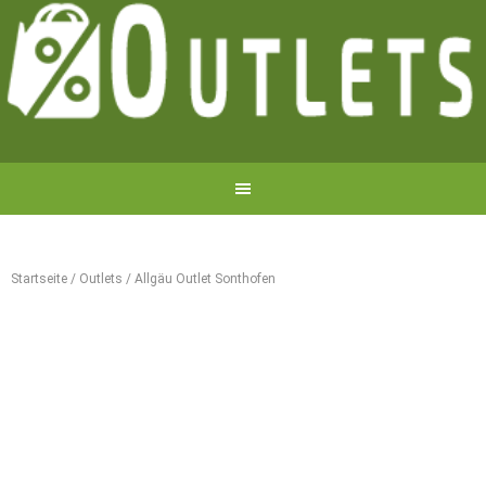
Startseite
/
Outlets
/
Allgäu Outlet Sonthofen