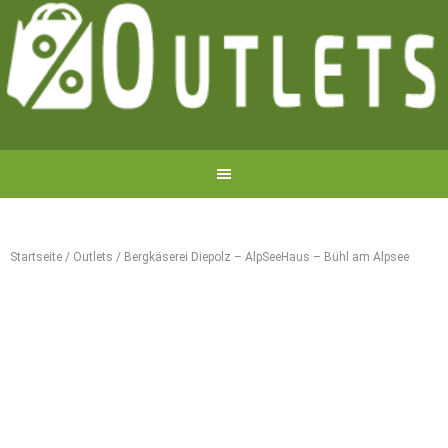
Startseite
/
Outlets
/
Bergkäserei Diepolz – AlpSeeHaus – Bühl am Alpsee