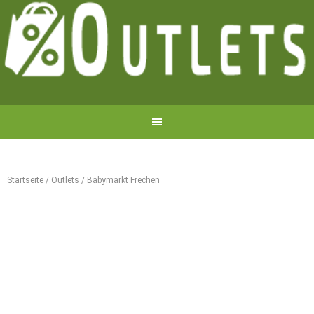
Startseite
/
Outlets
/
Babymarkt Frechen