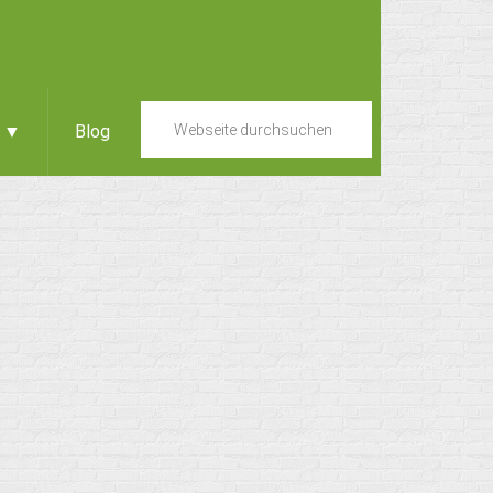
e ▼
Blog