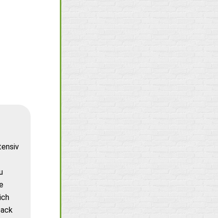
tensiv
u
e
ich
back