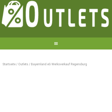
Startseite
/
Outlets
/
Bayernland eG Werksverkauf Regensburg