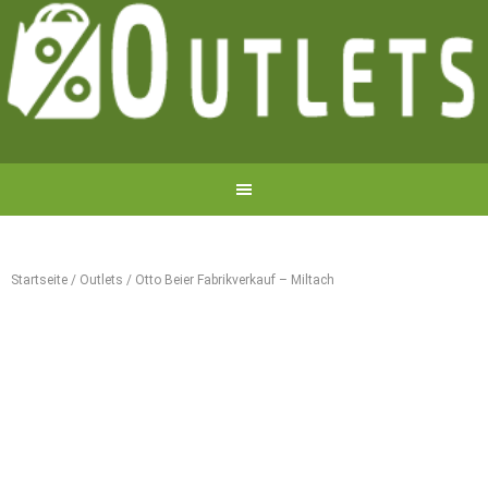
Startseite
/
Outlets
/
Otto Beier Fabrikverkauf – Miltach