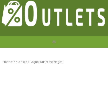
Startseite
/
Outlets
/
Bogner Outlet Metzingen