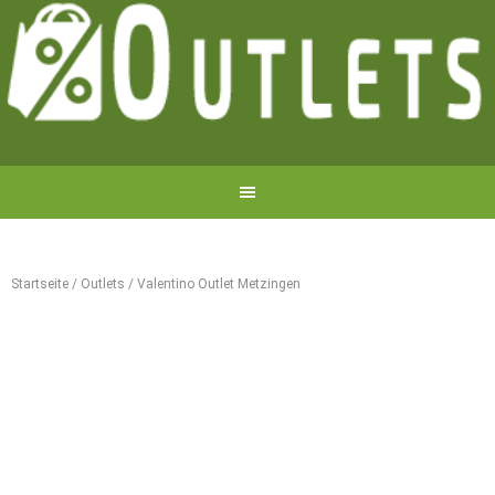
Startseite
/
Outlets
/
Valentino Outlet Metzingen