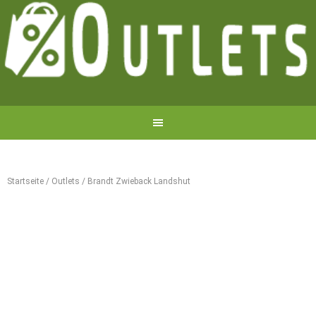
Startseite
/
Outlets
/
Brandt Zwieback Landshut