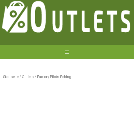
Startseite
/
Outlets
/
Factory Pilots Eching