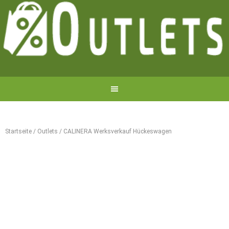
Startseite
/
Outlets
/
CALINERA Werksverkauf Hückeswagen