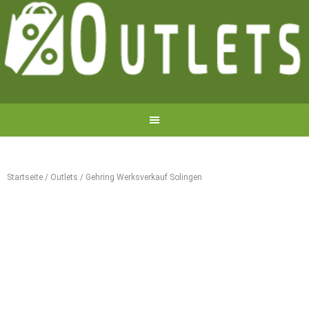
Startseite
/
Outlets
/
Gehring Werksverkauf Solingen