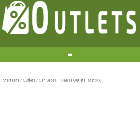
Startseite
/
Outlets
/
Carl Gross – Hanse Outlets Rostock