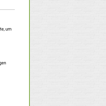
te, um
igen