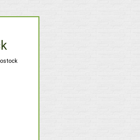
ck
Rostock