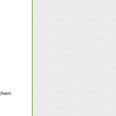
chern.