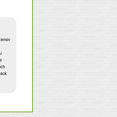
tensiv
u
e
ich
back