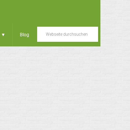
e ▼
Blog