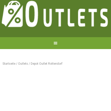
Startseite
/
Outlets
/
Depot Outlet Rottendorf