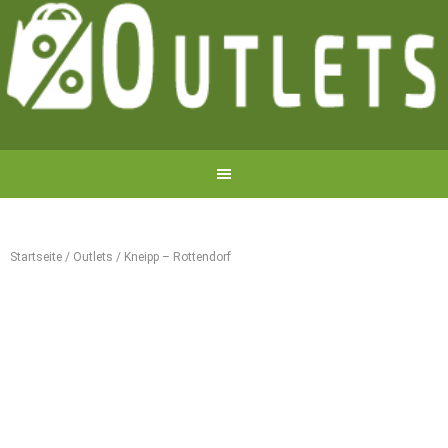
Startseite
/
Outlets
/
Kneipp – Rottendorf