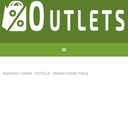
Startseite
/
Outlets
/
ESTELLA – Marken Outlets Piding