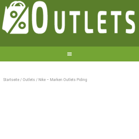
Startseite
/
Outlets
/
Nike – Marken Outlets Piding