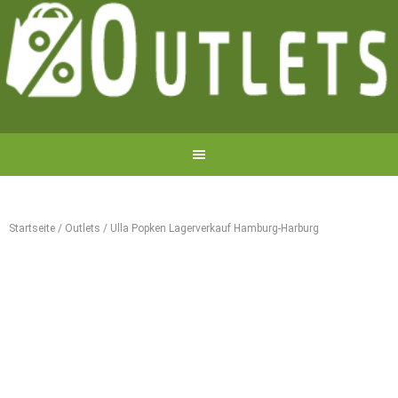
Startseite
/
Outlets
/
Ulla Popken Lagerverkauf Hamburg-Harburg